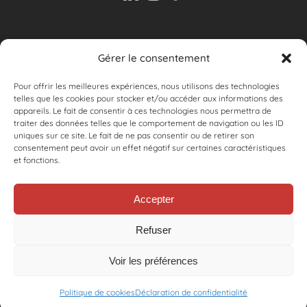
Gérer le consentement
ASSISTANCE
Pour offrir les meilleures expériences, nous utilisons des technologies
telles que les cookies pour stocker et/ou accéder aux informations des
appareils. Le fait de consentir à ces technologies nous permettra de
Inscrivez-vous à notre newlsletter
traiter des données telles que le comportement de navigation ou les ID
Email:
uniques sur ce site. Le fait de ne pas consentir ou de retirer son
consentement peut avoir un effet négatif sur certaines caractéristiques
et fonctions.
Accepter
Refuser
© Salvisberg Électricité SA | Photos par Donatella Lamorgese |
Magazine page Actualités : ABB review 04/2018 |
Politique de
Voir les préférences
confidentialité
| Création du site internet Alexandra Girel &
ArtDice
Communication
Politique de cookies
Déclaration de confidentialité