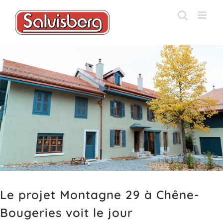
Passer
au
contenu
Voir
l'image
agrandie
Le projet Montagne 29 à Chêne-
Bougeries voit le jour