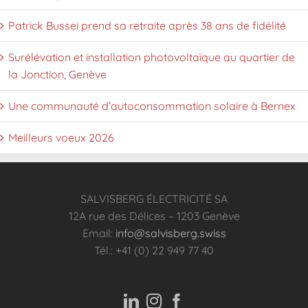
Patrick Bussei prend sa retraite après 38 ans de fidélité
Surélévation et installation photovoltaïque au quartier de
la Jonction, Genève
Une communauté d’autoconsommation solaire à Bernex
Meilleurs voeux 2026
SALVISBERG ÉLECTRICITÉ SA
12A rue des Délices – 1203 Genève
Email:
info@salvisberg.swiss
Tél.: +41 (0) 22 949 77 40