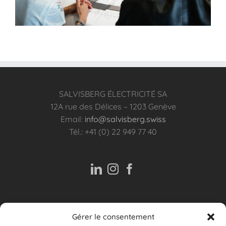
SALVISBERG ÉLECTRICITÉ SA
12A rue des Délices – 1203 Genève
Email:
info@salvisberg.swiss
Tél.: +41 (0) 22 949 77 40
Gérer le consentement
ASSISTANCE