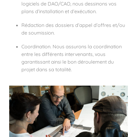
logiciels de DAO/CAO, nous dessinons vos
plans d’installation et d’exécution.
Rédaction des dossiers d’appel d’offres et/ou
de soumission.
Coordination. Nous assurons la coordination
entre les différents intervenants, vous
garantissant ainsi le bon déroulement du
projet dans sa totalité.