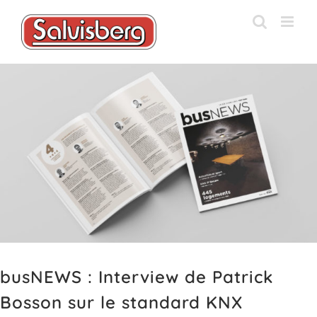
Passer
au
contenu
Voir
l'image
agrandie
busNEWS : Interview de Patrick
Bosson sur le standard KNX