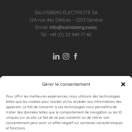
SALVISBERG ÉLECTRICITÉ SA
12A rue des Délices – 1203 Genève
Email:
info@salvisberg.swiss
Tél.: +41 (0) 22 949 77 40
Gérer le consentement
ASSISTANCE
Pour offrir les meilleures expériences, nous utilisons des technologies
telles que les cookies pour stocker et/ou accéder aux informations des
appareils. Le fait de consentir à ces technologies nous permettra de
Inscrivez-vous à notre newlsletter
traiter des données telles que le comportement de navigation ou les ID
uniques sur ce site. Le fait de ne pas consentir ou de retirer son
Email:
consentement peut avoir un effet négatif sur certaines caractéristiques
et fonctions.